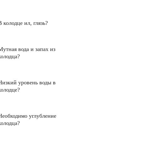
В колодце ил, глязь?
Мутная вода и запах из
колодца?
Низкий уровень воды в
колодце?
Необходимо углубление
колодца?