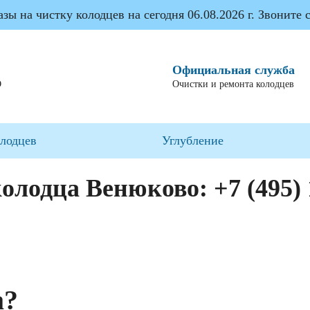
ы на чистку колодцев на сегодня 06.08.2026 г. Звоните с
Официальная служба
О
Очистки и ремонта колодцев
олодцев
Углубление
колодца Венюково:
+7 (495)
а?