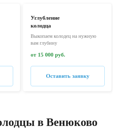
Углубление
Дезин
колодца
колодц
Выкопаем колодец на нужную
Дезинфе
вам глубину
запаха
от 15 000 руб.
от 4 00
Оставить заявку
олодцы в Венюково