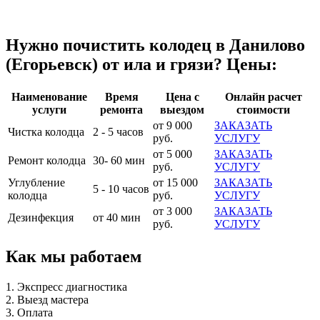
Нужно почистить колодец в Данилово
(Егорьевск) от ила и грязи? Цены:
Наименование
Время
Цена с
Онлайн расчет
услуги
ремонта
выездом
стоимости
от 9 000
ЗАКАЗАТЬ
Чистка колодца
2 - 5 часов
руб.
УСЛУГУ
от 5 000
ЗАКАЗАТЬ
Ремонт колодца
30- 60 мин
руб.
УСЛУГУ
Углубление
от 15 000
ЗАКАЗАТЬ
5 - 10 часов
колодца
руб.
УСЛУГУ
от 3 000
ЗАКАЗАТЬ
Дезинфекция
от 40 мин
руб.
УСЛУГУ
Как мы работаем
1. Экспресс диагностика
2. Выезд мастера
3. Оплата