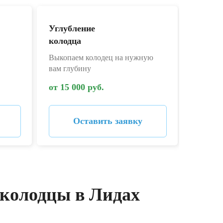
Углубление
Дезин
колодца
колодц
Выкопаем колодец на нужную
Дезинфе
вам глубину
запаха
от 15 000 руб.
от 4 00
Оставить заявку
 колодцы в Лидах