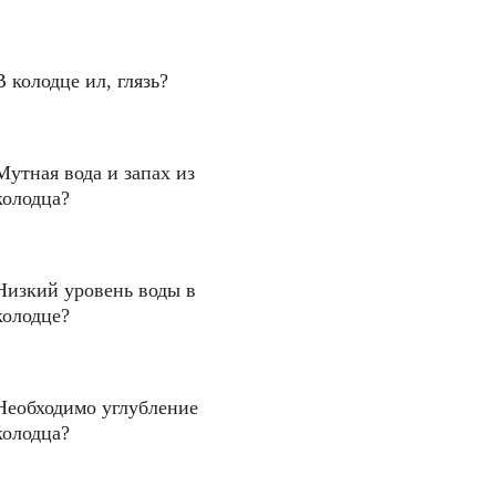
В колодце ил, глязь?
Мутная вода и запах из
колодца?
Низкий уровень воды в
колодце?
Необходимо углубление
колодца?