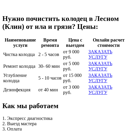
Нужно почистить колодец в Лесном
(Клин) от ила и грязи? Цены:
Наименование
Время
Цена с
Онлайн расчет
услуги
ремонта
выездом
стоимости
от 9 000
ЗАКАЗАТЬ
Чистка колодца
2 - 5 часов
руб.
УСЛУГУ
от 5 000
ЗАКАЗАТЬ
Ремонт колодца
30- 60 мин
руб.
УСЛУГУ
Углубление
от 15 000
ЗАКАЗАТЬ
5 - 10 часов
колодца
руб.
УСЛУГУ
от 3 000
ЗАКАЗАТЬ
Дезинфекция
от 40 мин
руб.
УСЛУГУ
Как мы работаем
1. Экспресс диагностика
2. Выезд мастера
3. Оплата