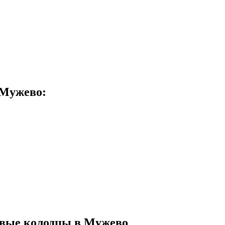
 Мужево:
евые колодцы в Мужево