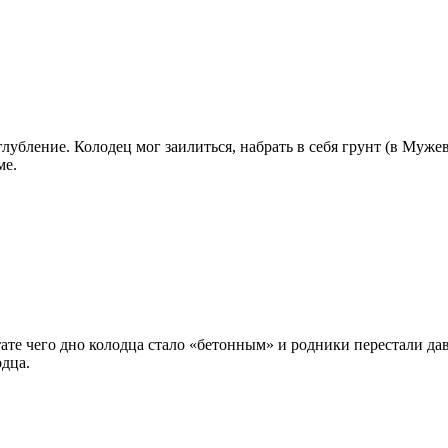
глубление. Колодец мог заилиться, набрать в себя грунт (в Муже
ме.
ате чего дно колодца стало «бетонным» и родники перестали дава
одца.