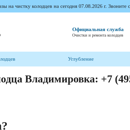
ы на чистку колодцев на сегодня 07.08.2026 г. Звоните с
Официальная служба
О
Очистки и ремонта колодцев
олодцев
Углубление
лодца Владимировка:
+7 (49
а?