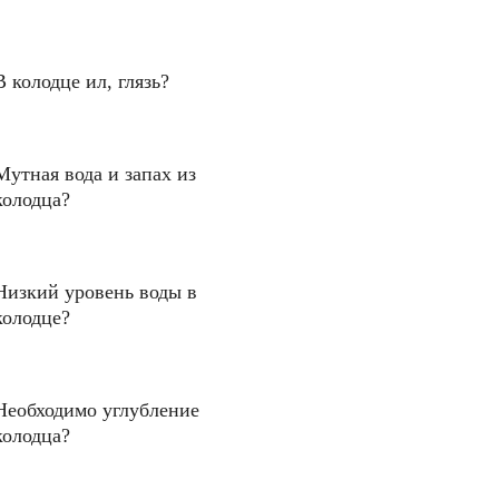
В колодце ил, глязь?
Мутная вода и запах из
колодца?
Низкий уровень воды в
колодце?
Необходимо углубление
колодца?