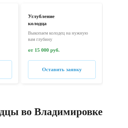
Углубление
Дезин
колодца
колодц
Выкопаем колодец на нужную
Дезинфе
вам глубину
запаха
от 15 000 руб.
от 4 00
Оставить заявку
одцы во Владимировке