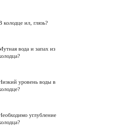
В колодце ил, глязь?
Мутная вода и запах из
колодца?
Низкий уровень воды в
колодце?
Необходимо углубление
колодца?