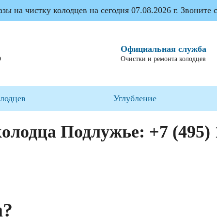
ы на чистку колодцев на сегодня 07.08.2026 г. Звоните с
Официальная служба
О
Очистки и ремонта колодцев
олодцев
Углубление
колодца Подлужье:
+7 (495)
а?