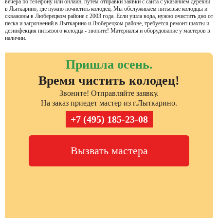
вечера по телефону или онлайн, путем отправки заявки с сайта с указанием деревни
в Лыткарино, где нужно почистить колодец. Мы обслуживаем питьевые колодцы и
скважины в Люберецком районе с 2003 года. Если ушла вода, нужно очистить дно от
песка и загрязнений в Лыткарино и Люберецком районе, требуется ремонт шахты и
дезинфекция питьевого колодца - звоните! Материалы и оборудование у мастеров в
наличии.
Пришла осень.
Время чистить колодец!
Звоните! Отправляйте заявку.
На заказ приедет мастер из г.Лыткарино.
+7 (495) 185-23-08
Вызвать мастера