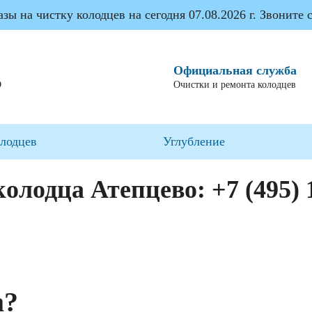
ы на чистку колодцев на сегодня 07.08.2026 г. Звоните с
Официальная служба
О
Очистки и ремонта колодцев
олодцев
Углубление
колодца Атепцево:
+7 (495) 
а?