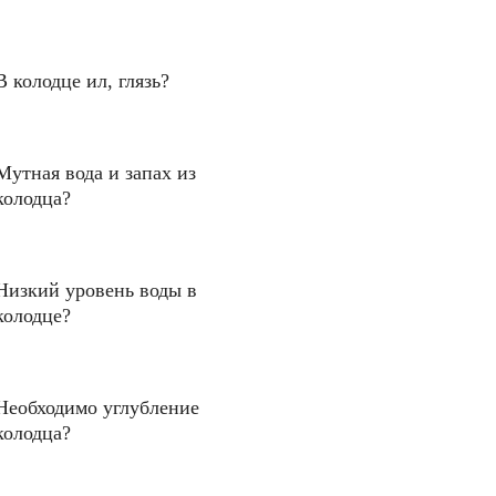
В колодце ил, глязь?
Мутная вода и запах из
колодца?
Низкий уровень воды в
колодце?
Необходимо углубление
колодца?