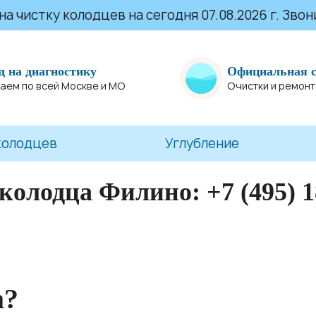
 чистку колодцев на сегодня 07.08.2026 г. Звони
д на диагностику
Официальная 
аем по всей Москве и МО
Очистки и ремон
колодцев
Углубление
 колодца Филино:
+7 (495) 
а?