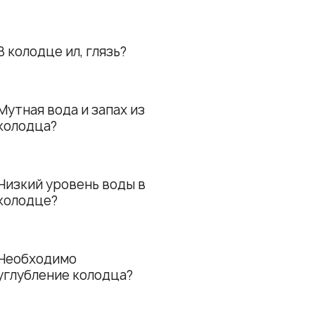
В колодце ил, глязь?
Мутная вода и запах из
колодца?
Низкий уровень воды в
колодце?
Необходимо
углубление колодца?