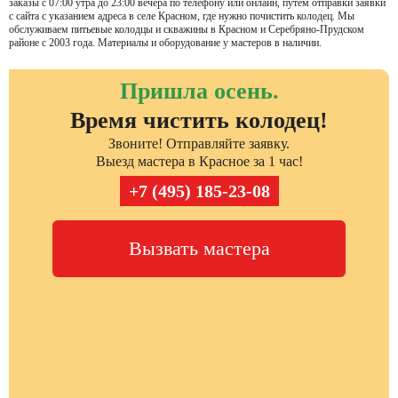
заказы с 07:00 утра до 23:00 вечера по телефону или онлайн, путем отправки заявки
с сайта с указанием адреса в селе Красном, где нужно почистить колодец. Мы
обслуживаем питьевые колодцы и скважины в Красном и Серебряно-Прудском
районе с 2003 года. Материалы и оборудование у мастеров в наличии.
Пришла осень.
Время чистить колодец!
Звоните! Отправляйте заявку.
Выезд мастера в Красное за 1 час!
+7 (495) 185-23-08
Вызвать мастера