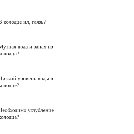
В колодце ил, глязь?
Мутная вода и запах из
колодца?
Низкий уровень воды в
колодце?
Необходимо углубление
колодца?