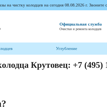
ы на чистку колодцев на сегодня 08.08.2026 г. Звоните с
Официальная служба
О
Очистки и ремонта колодцев
олодцев
Углубление
колодца Крутовец:
+7 (495) 
а?