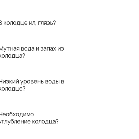
В колодце ил, глязь?
Мутная вода и запах из
колодца?
Низкий уровень воды в
колодце?
Необходимо
углубление колодца?