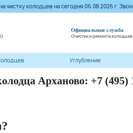
 чистку колодцев на сегодня 06.08.2026 г. Звони
Официальная служба
МО
Очистки и ремонта колодцев
колодцев
Углубление
колодца Арханово:
+7 (495) 
а?