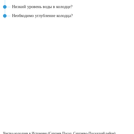
Низкий уровень воды в колодце?
Необходимо углубление колодца?
Чистка колодцев в Истомино (Сергиев Посад, Сергиево-Посадский район)