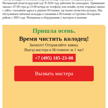
Московской области круглый год! В 2026 году работаем без выходных. Принимаем
заказы с 07:00 утра до 23:00 вечера по телефону или онлайн, путем отправки заявки
с сайта с указанием адреса в деревне Истомино, где нужно почистить колодец. Мы
обслуживаем питьевые колодцы и скважины в Истомино и Сергиево-Посадском
районе с 2003 года. Материалы и оборудование у мастеров в наличии.
Пришла осень.
Время чистить колодец!
Звоните! Отправляйте заявку.
Выезд мастера в Истомино за 1 час!
+7 (495) 185-23-08
Вызвать мастера