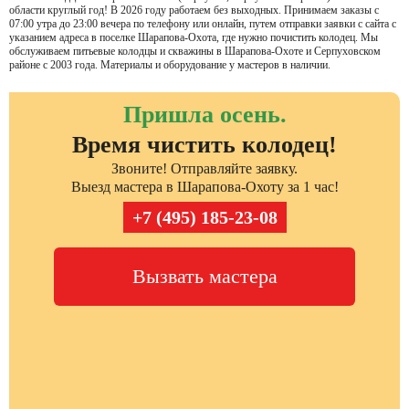
области круглый год! В 2026 году работаем без выходных. Принимаем заказы с
07:00 утра до 23:00 вечера по телефону или онлайн, путем отправки заявки с сайта с
указанием адреса в поселке Шарапова-Охота, где нужно почистить колодец. Мы
обслуживаем питьевые колодцы и скважины в Шарапова-Охоте и Серпуховском
районе с 2003 года. Материалы и оборудование у мастеров в наличии.
Пришла осень.
Время чистить колодец!
Звоните! Отправляйте заявку.
Выезд мастера в Шарапова-Охоту за 1 час!
+7 (495) 185-23-08
Вызвать мастера