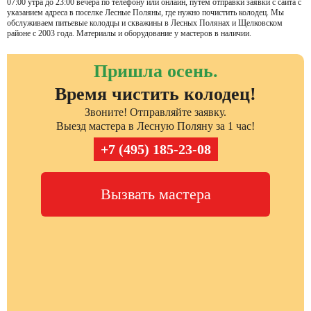
07:00 утра до 23:00 вечера по телефону или онлайн, путем отправки заявки с сайта с
указанием адреса в поселке Лесные Поляны, где нужно почистить колодец. Мы
обслуживаем питьевые колодцы и скважины в Лесных Полянах и Щелковском
районе с 2003 года. Материалы и оборудование у мастеров в наличии.
Пришла осень.
Время чистить колодец!
Звоните! Отправляйте заявку.
Выезд мастера в Лесную Поляну за 1 час!
+7 (495) 185-23-08
Вызвать мастера