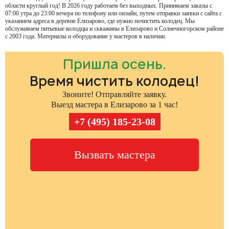
области круглый год! В 2026 году работаем без выходных. Принимаем заказы с
07:00 утра до 23:00 вечера по телефону или онлайн, путем отправки заявки с сайта с
указанием адреса в деревне Елизарово, где нужно почистить колодец. Мы
обслуживаем питьевые колодцы и скважины в Елизарово и Солнечногорском районе
с 2003 года. Материалы и оборудование у мастеров в наличии.
Пришла осень.
Время чистить колодец!
Звоните! Отправляйте заявку.
Выезд мастера в Елизарово за 1 час!
+7 (495) 185-23-08
Вызвать мастера