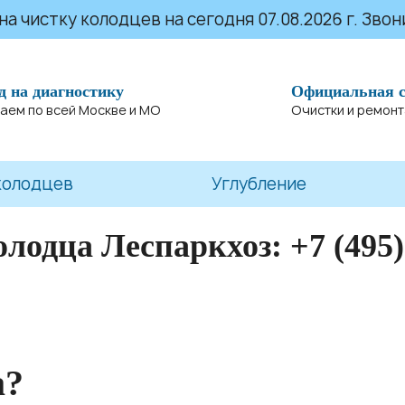
 чистку колодцев на сегодня 07.08.2026 г. Звони
д на диагностику
Официальная 
аем по всей Москве и МО
Очистки и ремон
колодцев
Углубление
олодца Леспаркхоз:
+7 (495)
а?