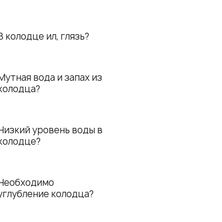
В колодце ил, глязь?
Мутная вода и запах из
колодца?
Низкий уровень воды в
колодце?
Необходимо
углубление колодца?