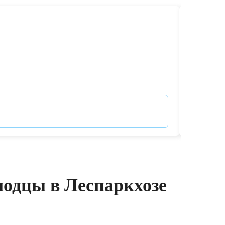
Чистка 
выездо
Ремонт 
от 9 000
одцы в Леспаркхозе