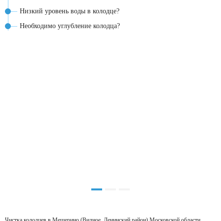
Низкий уровень воды в колодце?
Необходимо углубление колодца?
Чистка колодцев в Мещерино (Видное, Ленинский район) Московской области