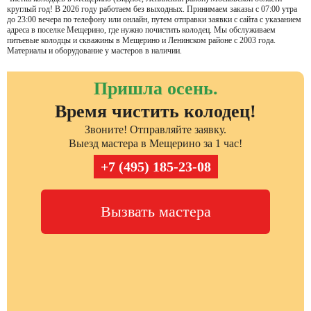
круглый год! В 2026 году работаем без выходных. Принимаем заказы с 07:00 утра
до 23:00 вечера по телефону или онлайн, путем отправки заявки с сайта с указанием
адреса в поселке Мещерино, где нужно почистить колодец. Мы обслуживаем
питьевые колодцы и скважины в Мещерино и Ленинском районе с 2003 года.
Материалы и оборудование у мастеров в наличии.
Пришла осень.
Время чистить колодец!
Звоните! Отправляйте заявку.
Выезд мастера в Мещерино за 1 час!
+7 (495) 185-23-08
Вызвать мастера