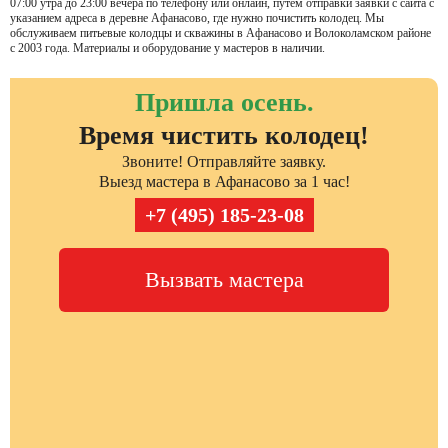
07:00 утра до 23:00 вечера по телефону или онлайн, путем отправки заявки с сайта с
указанием адреса в деревне Афанасово, где нужно почистить колодец. Мы
обслуживаем питьевые колодцы и скважины в Афанасово и Волоколамском районе
с 2003 года. Материалы и оборудование у мастеров в наличии.
Пришла осень.
Время чистить колодец!
Звоните! Отправляйте заявку.
Выезд мастера в Афанасово за 1 час!
+7 (495) 185-23-08
Вызвать мастера