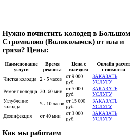
Нужно почистить колодец в Большом
Стромилово (Волоколамск) от ила и
грязи? Цены:
Наименование
Время
Цена с
Онлайн расчет
услуги
ремонта
выездом
стоимости
от 9 000
ЗАКАЗАТЬ
Чистка колодца
2 - 5 часов
руб.
УСЛУГУ
от 5 000
ЗАКАЗАТЬ
Ремонт колодца
30- 60 мин
руб.
УСЛУГУ
Углубление
от 15 000
ЗАКАЗАТЬ
5 - 10 часов
колодца
руб.
УСЛУГУ
от 3 000
ЗАКАЗАТЬ
Дезинфекция
от 40 мин
руб.
УСЛУГУ
Как мы работаем