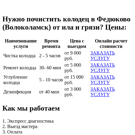
Нужно почистить колодец в Федюково
(Волоколамск) от ила и грязи? Цены:
Наименование
Время
Цена с
Онлайн расчет
услуги
ремонта
выездом
стоимости
от 9 000
ЗАКАЗАТЬ
Чистка колодца
2 - 5 часов
руб.
УСЛУГУ
от 5 000
ЗАКАЗАТЬ
Ремонт колодца
30- 60 мин
руб.
УСЛУГУ
Углубление
от 15 000
ЗАКАЗАТЬ
5 - 10 часов
колодца
руб.
УСЛУГУ
от 3 000
ЗАКАЗАТЬ
Дезинфекция
от 40 мин
руб.
УСЛУГУ
Как мы работаем
1. Экспресс диагностика
2. Выезд мастера
3. Оплата