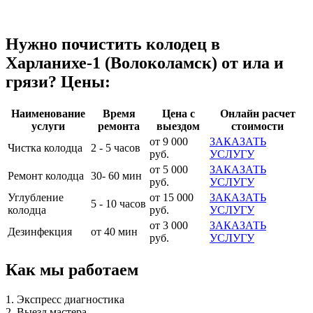
Нужно почистить колодец в
Харланихе-1 (Волоколамск) от ила и
грязи? Цены:
Наименование
Время
Цена с
Онлайн расчет
услуги
ремонта
выездом
стоимости
от 9 000
ЗАКАЗАТЬ
Чистка колодца
2 - 5 часов
руб.
УСЛУГУ
от 5 000
ЗАКАЗАТЬ
Ремонт колодца
30- 60 мин
руб.
УСЛУГУ
Углубление
от 15 000
ЗАКАЗАТЬ
5 - 10 часов
колодца
руб.
УСЛУГУ
от 3 000
ЗАКАЗАТЬ
Дезинфекция
от 40 мин
руб.
УСЛУГУ
Как мы работаем
1. Экспресс диагностика
2. Выезд мастера