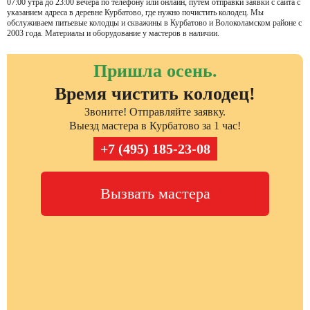
07:00 утра до 23:00 вечера по телефону или онлайн, путем отправки заявки с сайта с
указанием адреса в деревне Курбатово, где нужно почистить колодец. Мы
обслуживаем питьевые колодцы и скважины в Курбатово и Волоколамском районе с
2003 года. Материалы и оборудование у мастеров в наличии.
Пришла осень.
Время чистить колодец!
Звоните! Отправляйте заявку.
Выезд мастера в Курбатово за 1 час!
+7 (495) 185-23-08
Вызвать мастера