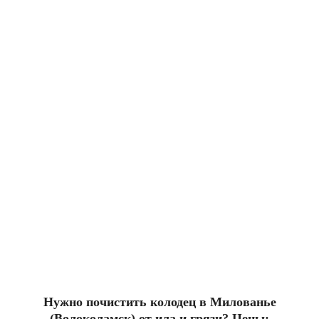
Нужно почистить колодец в Милованье
(Волоколамск) от ила и грязи? Цены: