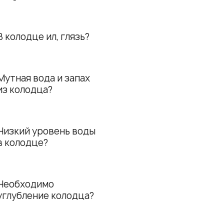
В колодце ил, глязь?
Мутная вода и запах
из колодца?
Низкий уровень воды
в колодце?
Необходимо
углубление колодца?