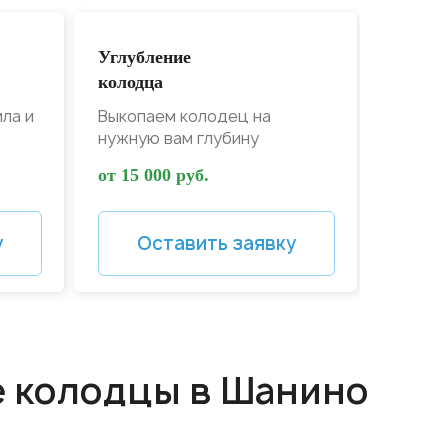
Углубление
Дезин
колодца
колодц
ила и
Выкопаем колодец на
Дезинф
нужную вам глубину
от зап
от 15 000 руб.
от 4 00
у
Оставить заявку
О
е колодцы в Шанино