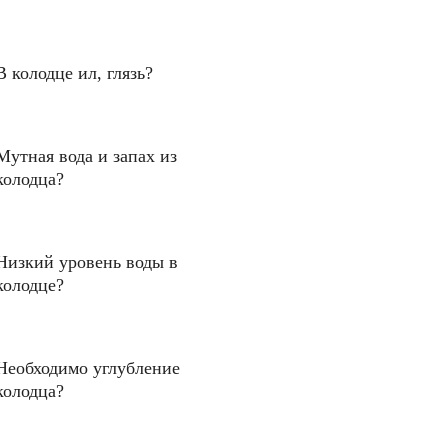
В колодце ил, глязь?
Мутная вода и запах из
колодца?
Низкий уровень воды в
колодце?
Необходимо углубление
колодца?