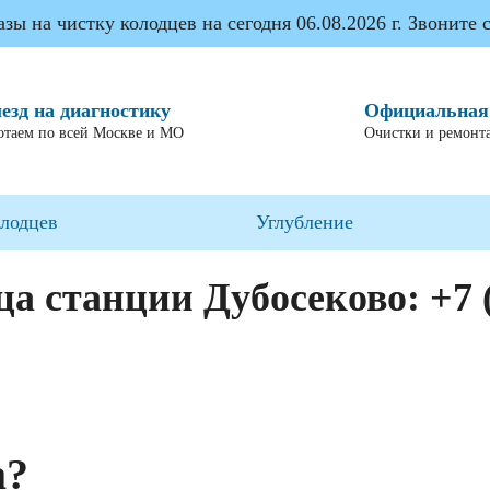
ы на чистку колодцев на сегодня 06.08.2026 г. Звоните с
езд на диагностику
Официальная
отаем по всей Москве и МО
Очистки и ремонта
олодцев
Углубление
ца станции Дубосеково:
+7 
а?