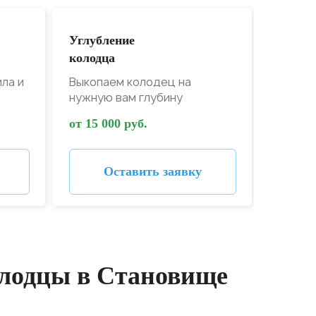
Углубление
Дезин
колодца
колодц
ила и
Выкопаем колодец на
Дезинф
нужную вам глубину
от зап
от 15 000 руб.
от 4 00
Оставить заявку
олодцы в Становище