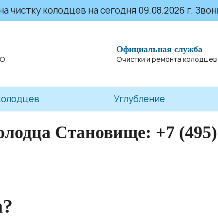
 чистку колодцев на сегодня 09.08.2026 г. Звони
Официальная служба
МО
Очистки и ремонта колодцев
колодцев
Углубление
олодца Становище:
+7 (495)
а?