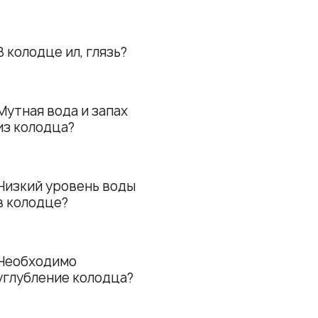
В колодце ил, глязь?
Мутная вода и запах
из колодца?
Низкий уровень воды
в колодце?
Необходимо
углубление колодца?