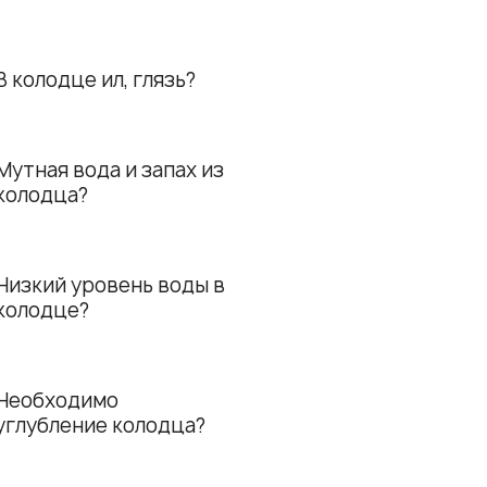
В колодце ил, глязь?
Мутная вода и запах из
колодца?
Низкий уровень воды в
колодце?
Необходимо
углубление колодца?