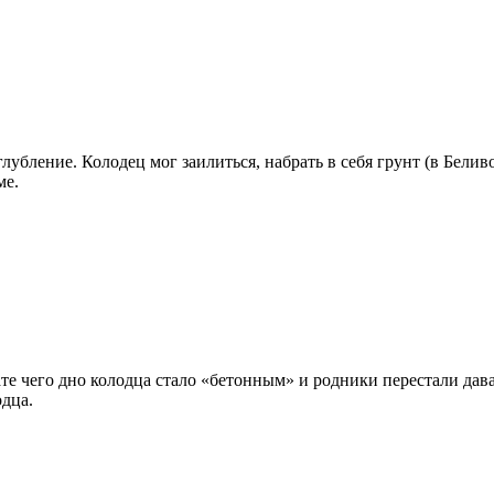
глубление. Колодец мог заилиться, набрать в себя грунт (в Белив
ме.
ате чего дно колодца стало «бетонным» и родники перестали дава
одца.