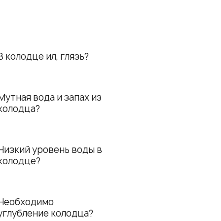
.
В колодце ил, глязь?
Мутная вода и запах из
колодца?
Низкий уровень воды в
колодце?
Необходимо
углубление колодца?