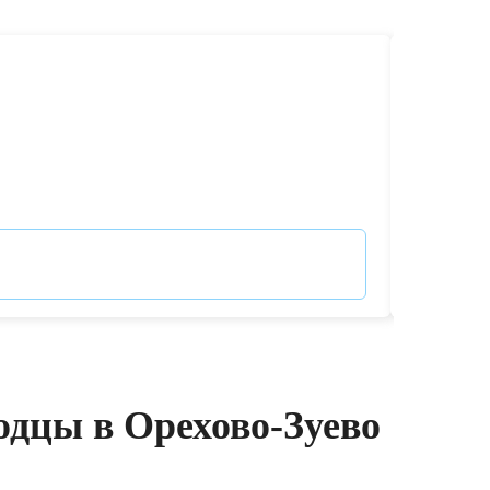
Чистка 
выездо
Ремонт 
от 9 000
дцы в Орехово-Зуево